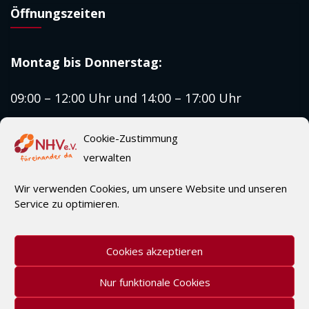
Öffnungszeiten
Montag bis
Donnerstag:
09:00 – 12:00 Uhr und 14:00 – 17:00 Uhr
Freitag:
Cookie-Zustimmung
verwalten
09:00 – 12:00 Uhr
Wir verwenden Cookies, um unsere Website und unseren
Service zu optimieren.
Cookies akzeptieren
NHV e.V. 2000–2026
Nur funktionale Cookies
Impressum |
Haftungsauschluss |