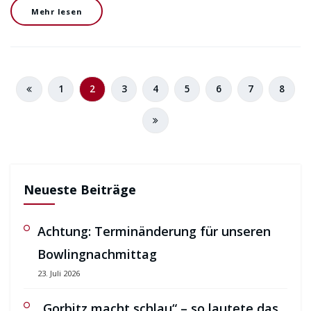
Mehr lesen
1
2
3
4
5
6
7
8
Neueste Beiträge
Achtung: Terminänderung für unseren
Bowlingnachmittag
23. Juli 2026
„Gorbitz macht schlau“ – so lautete das